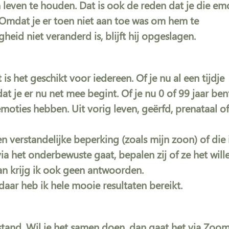
n leven te houden. Dat is ook de reden dat je die em
 Omdat je er toen niet aan toe was om hem te
heid niet veranderd is, blijft hij opgeslagen.
s het geschikt voor iedereen. Of je nu al een tijdje
t je er nu net mee begint. Of je nu 0 of 99 jaar ben
moties hebben. Uit vorig leven, geërfd, prenataal o
verstandelijke beperking (zoals mijn zoon) of die 
ia het onderbewuste gaat, bepalen zij of ze het will
dan krijg ik ook geen antwoorden.
 daar heb ik hele mooie resultaten bereikt.
tand. Wil je het samen doen, dan gaat het via Zoom