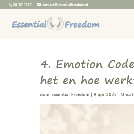
06-12119111
contact@essentialfreedom.nl
4. Emotion Code
het en hoe werk
door
Essential Freedom
|
9 apr 2025
|
Uncat