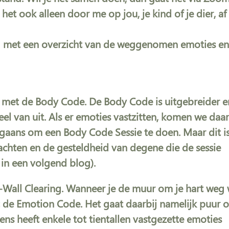
het ook alleen door me op jou, je kind of je dier, af
slag met een overzicht van de weggenomen emoties e
 met de Body Code. De Body Code is uitgebreider e
l van uit. Als er emoties vastzitten, komen we daa
rgaans om een Body Code Sessie te doen. Maar dit i
achten en de gesteldheid van degene die de sessie
in een volgend blog).
t-Wall Clearing. Wanneer je de muur om je hart weg 
et de Emotion Code. Het gaat daarbij namelijk puur 
s heeft enkele tot tientallen vastgezette emoties