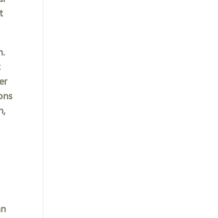
t
n.
t
er
ons
n,
an