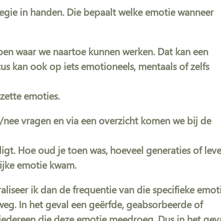
regie in handen. Die bepaalt welke emotie wanneer
ebben waar we naartoe kunnen werken. Dat kan een
cus kan ook op iets emotioneels, mentaals of zelfs
zette emoties.
a/nee vragen en via een overzicht komen we bij de
igt. Hoe oud je toen was, hoeveel generaties of lev
lijke emotie kwam.
iseer ik dan de frequentie van die specifieke emoti
 weg. In het geval een geërfde, geabsorbeerde of
j iedereen die deze emotie meedroeg. Dus in het gev