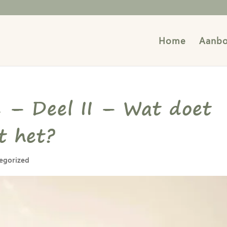
Home
Aanb
 – Deel II – Wat doet
t het?
egorized