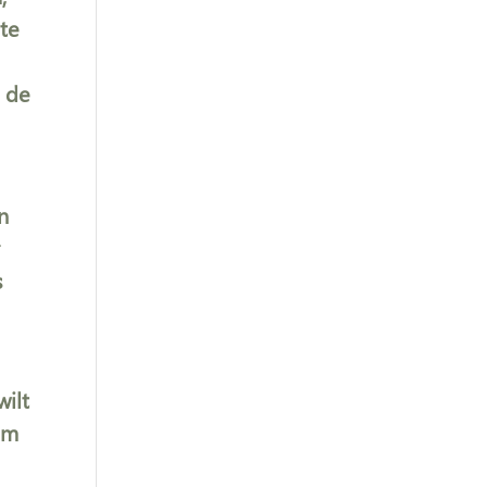
 te
n de
n
r
s
wilt
om