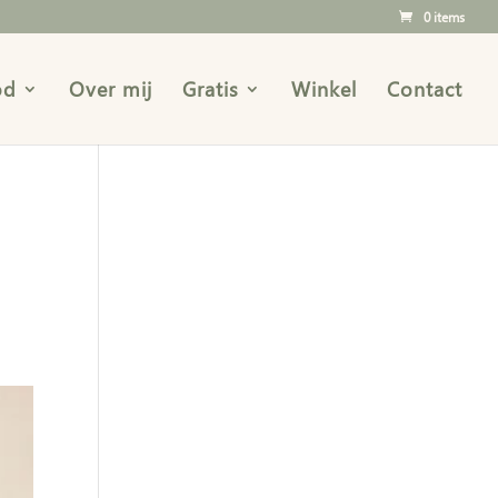
0 items
od
Over mij
Gratis
Winkel
Contact