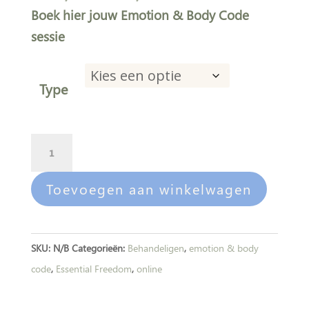
€ 55,00
Boek hier jouw Emotion & Body Code
tot
sessie
€ 66,00
Type
Emotion
A
&
l
Body
t
Toevoegen aan winkelwagen
Code
e
sessie
r
aantal
n
SKU:
N/B
Categorieën:
Behandeligen
,
emotion & body
a
code
,
Essential Freedom
,
online
t