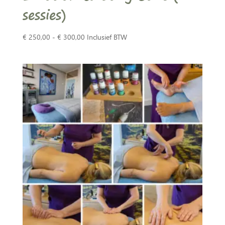
sessies)
Prijsklasse:
€
250,00
-
€
300,00
Inclusief BTW
€ 250,00
tot
€ 300,00