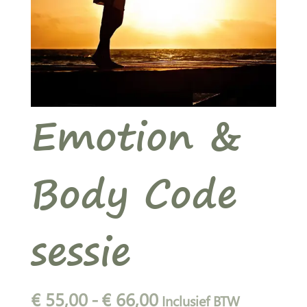
Emotion &
Body Code
sessie
Prijsklasse:
€
55,00
-
€
66,00
Inclusief BTW