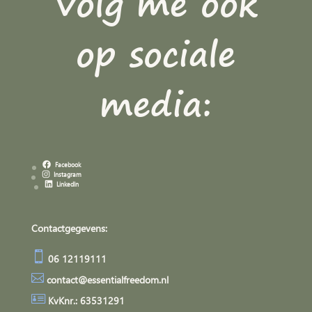
Volg me ook
op sociale
media:
Facebook
Instagram
LinkedIn
Contactgegevens:

06 12119111

contact@essentialfreedom.nl

KvKnr.: 63531291