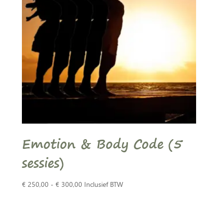
Emotion & Body Code (5
sessies)
Prijsklasse:
€
250,00
-
€
300,00
Inclusief BTW
€ 250,00
tot
€ 300,00