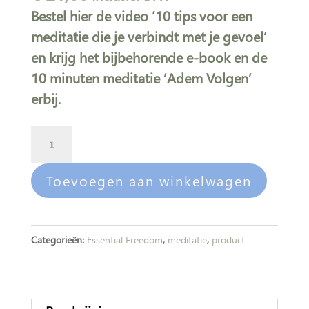
Bestel hier de video ’10 tips voor een
meditatie die je verbindt met je gevoel’
en krijg het bijbehorende e-book en de
10 minuten meditatie ‘Adem Volgen’
erbij.
Video:
A
10
l
tips
t
Toevoegen aan winkelwagen
voor
e
een
r
meditatie
n
Categorieën:
Essential Freedom
,
meditatie
,
product
die
a
je
t
verbindt
i