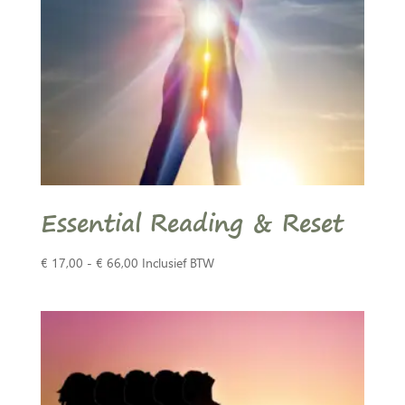
Essential Reading & Reset
Prijsklasse:
€
17,00
-
€
66,00
Inclusief BTW
€ 17,00
tot
€ 66,00