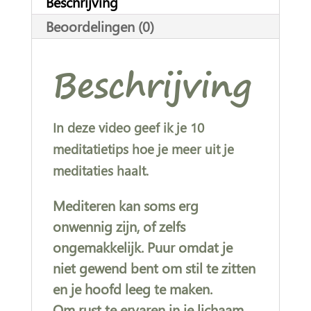
Beschrijving
met
v
Beoordelingen (0)
je
e
gevoel
:
Beschrijving
aantal
In deze video geef ik je 10
meditatietips hoe je meer uit je
meditaties haalt.
Mediteren kan soms erg
onwennig zijn, of zelfs
ongemakkelijk. Puur omdat je
niet gewend bent om stil te zitten
en je hoofd leeg te maken.
Om rust te ervaren in je lichaam.